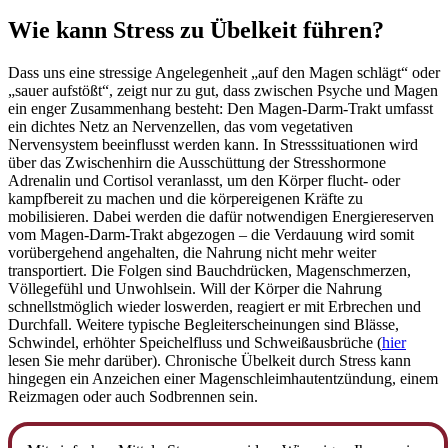
Wie kann Stress zu Übelkeit führen?
Dass uns eine stressige Angelegenheit „auf den Magen schlägt“ oder
„sauer aufstößt“, zeigt nur zu gut, dass zwischen Psyche und Magen
ein enger Zusammenhang besteht: Den Magen-Darm-Trakt umfasst
ein dichtes Netz an Nervenzellen, das vom vegetativen
Nervensystem beeinflusst werden kann. In Stresssituationen wird
über das Zwischenhirn die Ausschüttung der Stresshormone
Adrenalin und Cortisol veranlasst, um den Körper flucht- oder
kampfbereit zu machen und die körpereigenen Kräfte zu
mobilisieren. Dabei werden die dafür notwendigen Energiereserven
vom Magen-Darm-Trakt abgezogen – die Verdauung wird somit
vorübergehend angehalten, die Nahrung nicht mehr weiter
transportiert. Die Folgen sind Bauchdrücken, Magenschmerzen,
Völlegefühl und Unwohlsein. Will der Körper die Nahrung
schnellstmöglich wieder loswerden, reagiert er mit Erbrechen und
Durchfall. Weitere typische Begleiterscheinungen sind Blässe,
Schwindel, erhöhter Speichelfluss und Schweißausbrüche (
hier
lesen Sie mehr darüber). Chronische Übelkeit durch Stress kann
hingegen ein Anzeichen einer Magenschleimhautentzündung, einem
Reizmagen oder auch Sodbrennen sein.