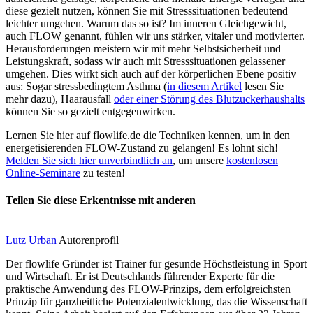
diese gezielt nutzen, können Sie mit Stresssituationen bedeutend
leichter umgehen. Warum das so ist? Im inneren Gleichgewicht,
auch FLOW genannt, fühlen wir uns stärker, vitaler und motivierter.
Herausforderungen meistern wir mit mehr Selbstsicherheit und
Leistungskraft, sodass wir auch mit Stresssituationen gelassener
umgehen. Dies wirkt sich auch auf der körperlichen Ebene positiv
aus: Sogar stressbedingtem Asthma (
in diesem Artikel
lesen Sie
mehr dazu), Haarausfall
oder einer Störung des Blutzuckerhaushalts
können Sie so gezielt entgegenwirken.
Lernen Sie hier auf flowlife.de die Techniken kennen, um in den
energetisierenden FLOW-Zustand zu gelangen! Es lohnt sich!
Melden Sie sich hier unverbindlich an
, um unsere
kostenlosen
Online-Seminare
zu testen!
Teilen Sie diese Erkentnisse mit anderen
Lutz Urban
Autorenprofil
Der flowlife Gründer ist Trainer für gesunde Höchstleistung in Sport
und Wirtschaft. Er ist Deutschlands führender Experte für die
praktische Anwendung des FLOW-Prinzips, dem erfolgreichsten
Prinzip für ganzheitliche Potenzialentwicklung, das die Wissenschaft