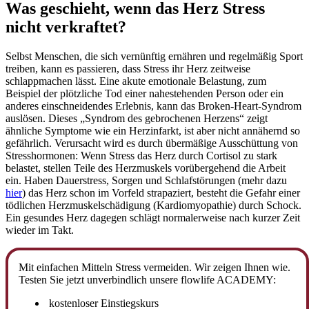
Was geschieht, wenn das Herz Stress
nicht verkraftet?
Selbst Menschen, die sich vernünftig ernähren und regelmäßig Sport
treiben, kann es passieren, dass Stress ihr Herz zeitweise
schlappmachen lässt. Eine akute emotionale Belastung, zum
Beispiel der plötzliche Tod einer nahestehenden Person oder ein
anderes einschneidendes Erlebnis, kann das Broken-Heart-Syndrom
auslösen. Dieses „Syndrom des gebrochenen Herzens“ zeigt
ähnliche Symptome wie ein Herzinfarkt, ist aber nicht annähernd so
gefährlich. Verursacht wird es durch übermäßige Ausschüttung von
Stresshormonen: Wenn Stress das Herz durch Cortisol zu stark
belastet, stellen Teile des Herzmuskels vorübergehend die Arbeit
ein. Haben Dauerstress, Sorgen und Schlafstörungen (mehr dazu
hier
) das Herz schon im Vorfeld strapaziert, besteht die Gefahr einer
tödlichen Herzmuskelschädigung (Kardiomyopathie) durch Schock.
Ein gesundes Herz dagegen schlägt normalerweise nach kurzer Zeit
wieder im Takt.
Mit einfachen Mitteln Stress vermeiden. Wir zeigen Ihnen wie.
Testen Sie jetzt unverbindlich unsere flowlife ACADEMY:
kostenloser Einstiegskurs