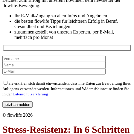
Leichter zum Erfolg mit unserem flowliner, dem newsletter der
flowlife-Bewegung:
Ihr E-Mail-Zugang zu allen Infos und Angeboten
die besten flowlife Tipps für leichteren Erfolg in Beruf,
Gesundheit und Beziehungen
zusammengestellt von unseren Experten, per E-Mail,
mehrfach pro Monat
Bitte
Sie erklären sich damit einverstanden, dass Ihre Daten zur Bearbeitung Ihres
lasse
Anliegens verwendet werden. Informationen und Widerrufshinweise finden Sie
dieses
in der
Datenschutzerklärung
Feld
leer.
© flowlife 2026
Stress-Resistenz: In 6 Schritten