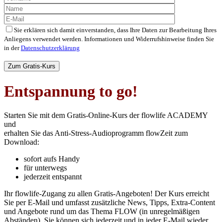
Sie erklären sich damit einverstanden, dass Ihre Daten zur Bearbeitung Ihres
Anliegens verwendet werden. Informationen und Widerrufshinweise finden Sie
in der
Datenschutzerklärung
Bitte
lasse
dieses
Feld
Entspannung to go!
leer.
Starten Sie mit dem Gratis-Online-Kurs der flowlife ACADEMY
und
erhalten Sie das Anti-Stress-Audioprogramm flowZeit zum
Download:
sofort aufs Handy
für unterwegs
jederzeit entspannt
Ihr flowlife-Zugang zu allen Gratis-Angeboten! Der Kurs erreicht
Sie per E-Mail und umfasst zusätzliche News, Tipps, Extra-Content
und Angebote rund um das Thema FLOW (in unregelmäßigen
Abständen). Sie können sich jederzeit und in jeder E-Mail wieder