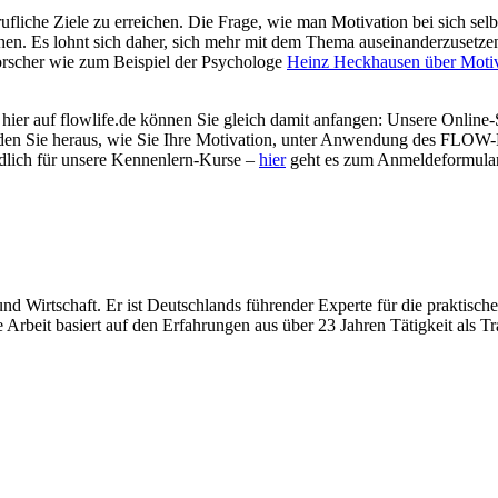
ufliche Ziele zu erreichen. Die Frage, wie man Motivation bei sich selb
n. Es lohnt sich daher, sich mehr mit dem Thema auseinanderzusetzen. 
orscher wie zum Beispiel der Psychologe
Heinz Heckhausen über Motiv
 – hier auf flowlife.de können Sie gleich damit anfangen: Unsere Online
nden Sie heraus, wie Sie Ihre Motivation, unter Anwendung des FLOW-Pri
indlich für unsere Kennenlern-Kurse –
hier
geht es zum Anmeldeformula
 und Wirtschaft. Er ist Deutschlands führender Experte für die prakti
 Arbeit basiert auf den Erfahrungen aus über 23 Jahren Tätigkeit als Tr