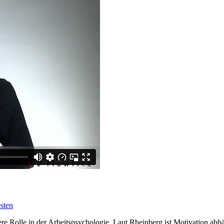
esten
e Rolle in der Arbeitspsychologie. Laut Rheinberg ist Motivation ab