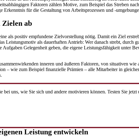
hkeitsabhängigen Faktoren zählen Motive, zum Beispiel das Streben na
ge Erkenntnis für die Gestaltung von Arbeitsprozessen und -umgebung
 Zielen ab
ine als positiv empfundene Zielvorstellung nötig. Damit ein Ziel erstr
s Leistungsmotiv als dauerhaften Antrieb: Wer danach strebt, durch gu
e Aufgaben Gelegenheit geben, die eigene Leistungsfähigkeit unter Bewe
n zusammenwirkenden inneren und äußeren Faktoren, von situativen wi
on – wie zum Beispiel finanzielle Prämien – alle Mitarbeiter in gleic
.
ie bei uns, wie Sie sich und andere motivieren können. Testen Sie je
eigenen Leistung entwickeln