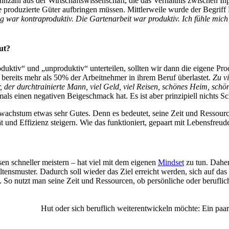
ennzahl aus der Wirtschaftswissenschaft, die das Verhältnis zwischen I
 produzierte Güter aufbringen müssen. Mittlerweile wurde der Begriff Pr
 war kontraproduktiv. Die Gartenarbeit war produktiv. Ich fühle mich
ut?
uktiv“ und „unproduktiv“ unterteilen, sollten wir dann die eigene Prod
bereits mehr als 50% der Arbeitnehmer in ihrem Beruf überlastet.
Zu vi
r, der durchtrainierte Mann, viel Geld, viel Reisen, schönes Heim, schö
als einen negativen Beigeschmack hat. Es ist aber prinzipiell nichts Sch
swachstum etwas sehr Gutes. Denn es bedeutet, seine Zeit und Ressourcen
ät und Effizienz steigern. Wie das funktioniert, gepaart mit Lebensfreud
risen schneller meistern – hat viel mit dem eigenen
Mindset
zu tun. Daher
muster. Dadurch soll wieder das Ziel erreicht werden, sich auf das W
o nutzt man seine Zeit und Ressourcen, ob persönliche oder berufliche
en Hut oder sich beruflich weiterentwickeln möchte: Ein paar Tipp