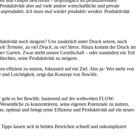
nput und Output beschreibt – ursprünglich im produzierenden
oduktivität aber auf viele andere wirtschaftliche und private
 unproduktiv. Ich muss mal wieder produktiv werden.
Produktivität
uktivität noch steigern? Uns zusätzlich unter Druck setzen, noch
ele Termine, zu viel Druck, zu viel Stress
. Hinzu kommt der Druck im
ner Garten.
Zwar strebt unsere Gesellschaft – oder zumindest ein Teil
lechtes, seine Produktivität zu steigern.
 effizient zu nutzen, fokussiert auf ein Ziel.
Also ja:
Wer mehr von
e und Leichtigkeit, zeigt das Konzept von flowlife.
 geht es bei flowlife, basierend auf der weltweiten FLOW-
esentliche zu konzentrieren, seine eigenen Potenziale zu nutzen,
, optimal und bringt seine Effizienz und Produktivität auf ein neues
s lassen sich in beiden Bereichen schnell und unkompliziert