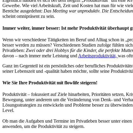
Eigentlich handelt es sich bei dem Begriff „Produktivität“ um eine K
Gewerbe. Wie viel Arbeitskraft, Zeit und Kosten hat man für wie viele
Bereiche ausgedehnt:
Das Meeting war unproduktiv. Die Entscheidung
scheint omnipräsent zu sein.
Immer weiter, immer besser: Ist mehr Produktivität überhaupt g
Wenn wir verschiedene Tätigkeiten im Beruf und Alltag schon in „prod
besser werden zu müssen? Verschiedenen Studien zufolge fühlen sich 
Privatleben:
Zwei oder drei Hobbys für die Kinder, die perfekte Mutte
davon – nach immer mehr Leistung und
Arbeitsproduktivität,
was oftm
Ganz im Gegenteil ist ein persönliches oder berufliches Produktivität
seiner Lebenszeit und -qualität haben möchte, sollte seine Produktivit
Wie Sie Ihre Produktivität mit flowlife steigern!
Produktivität – fokussiert auf Ziele hinarbeiten, Prioritäten setzen, K
Bewegung, unter anderem um die Veränderung von Denk- und Verhaltens
Lösungsstrategien zu entwickeln und Probleme besser zu überwinden. S
Level.
Ob man die Aufgaben und Termine im Privatleben besser unter ein
anwenden, um die Produktivität zu steigern.