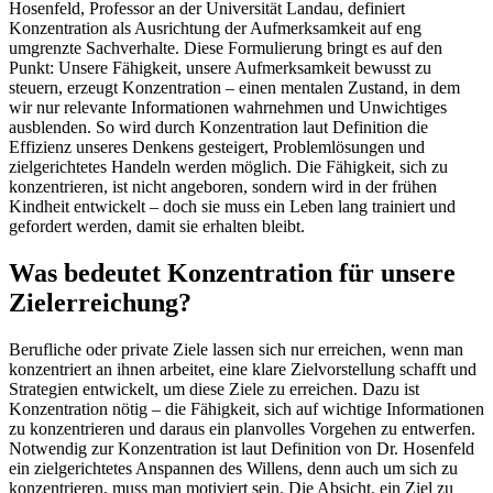
Hosenfeld, Professor an der Universität Landau, definiert
Konzentration als Ausrichtung der Aufmerksamkeit auf eng
umgrenzte Sachverhalte. Diese Formulierung bringt es auf den
Punkt: Unsere Fähigkeit, unsere Aufmerksamkeit bewusst zu
steuern, erzeugt Konzentration – einen mentalen Zustand, in dem
wir nur relevante Informationen wahrnehmen und Unwichtiges
ausblenden. So wird durch Konzentration laut Definition die
Effizienz unseres Denkens gesteigert, Problemlösungen und
zielgerichtetes Handeln werden möglich. Die Fähigkeit, sich zu
konzentrieren, ist nicht angeboren, sondern wird in der frühen
Kindheit entwickelt – doch sie muss ein Leben lang trainiert und
gefordert werden, damit sie erhalten bleibt.
Was bedeutet Konzentration für unsere
Zielerreichung?
Berufliche oder private Ziele lassen sich nur erreichen, wenn man
konzentriert an ihnen arbeitet, eine klare Zielvorstellung schafft und
Strategien entwickelt, um diese Ziele zu erreichen. Dazu ist
Konzentration nötig – die Fähigkeit, sich auf wichtige Informationen
zu konzentrieren und daraus ein planvolles Vorgehen zu entwerfen.
Notwendig zur Konzentration ist laut Definition von Dr. Hosenfeld
ein zielgerichtetes Anspannen des Willens, denn auch um sich zu
konzentrieren, muss man motiviert sein. Die Absicht, ein Ziel zu