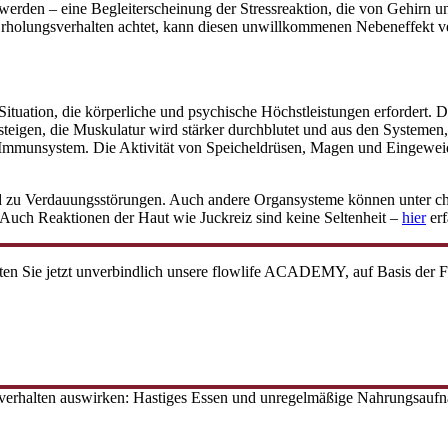
erden – eine Begleiterscheinung der Stressreaktion, die von Gehirn u
Erholungsverhalten achtet, kann diesen unwillkommenen Nebeneffekt ve
ituation, die körperliche und psychische Höchstleistungen erfordert. 
e steigen, die Muskulatur wird stärker durchblutet und aus den Systemen
Immunsystem. Die Aktivität von Speicheldrüsen, Magen und Eingeweid
und zu Verdauungsstörungen. Auch andere Organsysteme können unter ch
 Auch Reaktionen der Haut wie Juckreiz sind keine Seltenheit –
hier
erf
esten Sie jetzt unverbindlich unsere flowlife ACADEMY, auf Basis de
verhalten auswirken: Hastiges Essen und unregelmäßige Nahrungsaufn