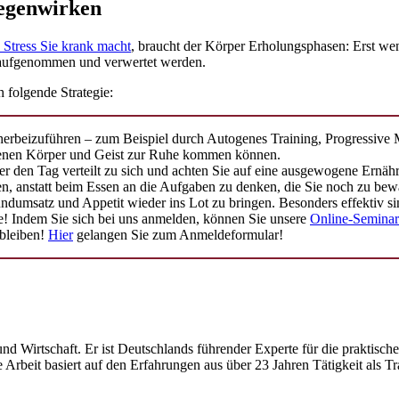
gegenwirken
 Stress Sie krank macht
, braucht der Körper Erholungsphasen: Erst w
 aufgenommen und verwertet werden.
 folgende Strategie:
 herbeizuführen – zum Beispiel durch Autogenes Training, Progressive
n denen Körper und Geist zur Ruhe kommen können.
r den Tag verteilt zu sich und achten Sie auf eine ausgewogene Ernäh
en, anstatt beim Essen an die Aufgaben zu denken, die Sie noch zu bew
ndumsatz und Appetit wieder ins Lot zu bringen. Besonders effektiv
wie! Indem Sie sich bei uns anmelden, können Sie unsere
Online-Seminare
 bleiben!
Hier
gelangen Sie zum Anmeldeformular!
 und Wirtschaft. Er ist Deutschlands führender Experte für die prakti
 Arbeit basiert auf den Erfahrungen aus über 23 Jahren Tätigkeit als Tr