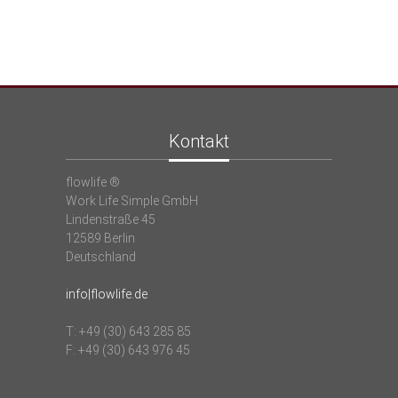
Kontakt
flowlife ®
Work Life Simple GmbH
Lindenstraße 45
12589 Berlin
Deutschland
info|flowlife.de
T: +49 (30) 643 285 85
F: +49 (30) 643 976 45